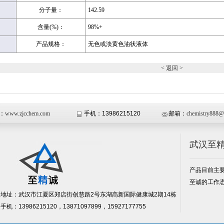
分子量：
142.59
含量(%)：
98%+
产品规格：
无色或淡黄色油状液体
< 返回 >
：
www.zjcchem.com
手机：13986215120
邮箱：
chemistry888@
武汉至
产品目前主
至诚的工作
地址：武汉市江夏区郑店街创慧路2号东湖高新国际健康城2期14栋
手机：13986215120，13871097899，15927177755