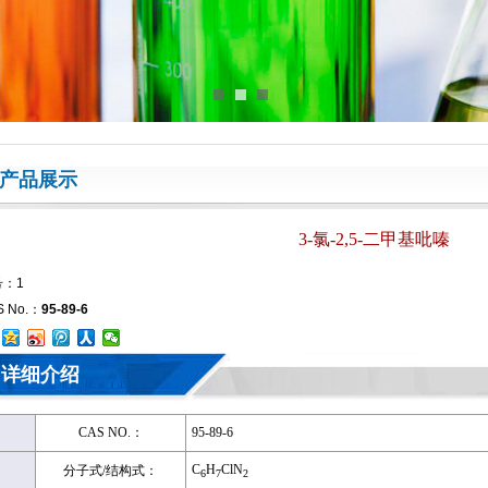
产品展示
3-氯-2,5-二甲基吡嗪
：1
S No.：
95-89-6
详细介绍
CAS NO.：
95-89-6
C
H
ClN
分子式/结构式：
6
7
2